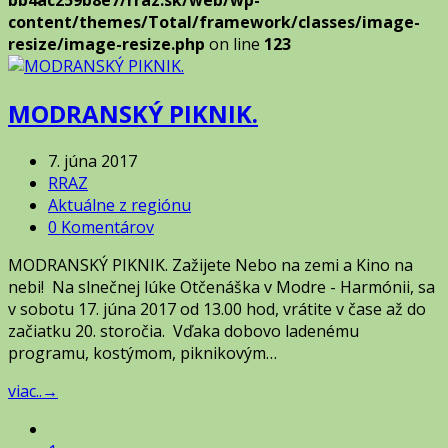
bb4ac259b8e7/rraz.sk/web/wp-
content/themes/Total/framework/classes/image-
resize/image-resize.php
on line
123
MODRANSKÝ PIKNIK.
7. júna 2017
RRAZ
Aktuálne z regiónu
0 Komentárov
MODRANSKÝ PIKNIK. Zažijete Nebo na zemi a Kino na
nebi! Na slnečnej lúke Otčenáška v Modre - Harmónii, sa
v sobotu 17. júna 2017 od 13.00 hod, vrátite v čase až do
začiatku 20. storočia. Vďaka dobovo ladenému
programu, kostýmom, piknikovým…
viac..
→