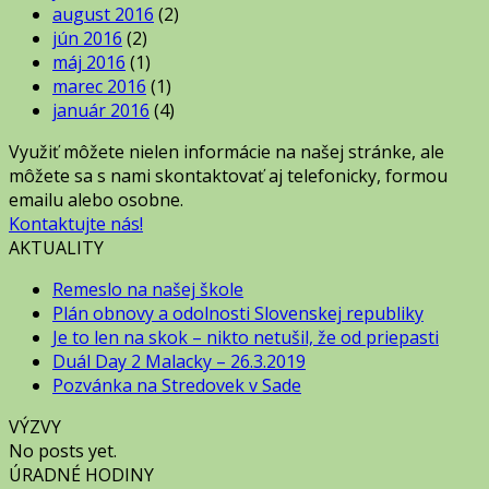
august 2016
(2)
jún 2016
(2)
máj 2016
(1)
marec 2016
(1)
január 2016
(4)
Využiť môžete nielen informácie na našej stránke, ale
môžete sa s nami skontaktovať aj telefonicky, formou
emailu alebo osobne.
Kontaktujte nás!
AKTUALITY
Remeslo na našej škole
Plán obnovy a odolnosti Slovenskej republiky
Je to len na skok – nikto netušil, že od priepasti
Duál Day 2 Malacky – 26.3.2019
Pozvánka na Stredovek v Sade
VÝZVY
No posts yet.
ÚRADNÉ HODINY