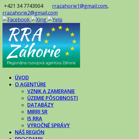
+421 34 7743004
rrazahorie1@gmail.com
,
rrazahorie2@gmail.com
ÚVOD
O AGENTÚRE
VZNIK A ZAMERANIE
ÚZEMIE PÔSOBNOSTI
DATABÁZY
MIRRI SR
IS RRA
VÝROČNÉ SPRÁVY
NÁŠ REGIÓN