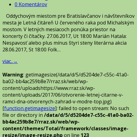
0 Komentárov
Oddychovým miestom pre Bratislavčanov i návštevníkov
mesta je Letná čitáreň U červeného raka pod Michalským
mostom. V letných mesiacoch ponúka priestor na
koncerty či čítačky. 27.06.2017, Ut 18:00 Marián Hatala:
Nespavosť alebo plus mínus štyri steny literárna akcia
28.06.2017, St 18:00 Folk…
viac..
→
Warning
: getimagesize(/data/d/5/d5204de7-c55c-41a0-
ba02-bb4ac259b8e7/rraz.sk/web/wp-
content/uploadshttps://www.rraz.sk/wp-
content/uploads/2017/06/otvorenie-letnej-citarne-v-
ramci-dna-otvorenych-zahrad-v-modre-top.jpg)
[
function.getimagesize
]: failed to open stream: No such
file or directory in
/data/d/5/d5204de7-c55c-41a0-ba02-
bb4ac259b8e7/rraz.sk/web/wp-
content/themes/Total/framework/classes/image-
resize/image-resize.php
on line
123