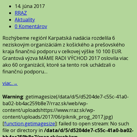
14. júna 2017
RRAZ
Aktuality
0 Komentárov
Rozhýbeme región! Karpatská nadácia rozdelila 6
neziskovým organizáciám z košického a prešovského
kraja finančnú podporu v celkovej výške 10 100 EUR.
Grantová výzva MÁME RADI VÝCHOD 2017 oslovila viac
ako 60 organizácií, ktoré sa tento rok uchádzali o
finančnú podporu…
viac..
→
Warning
: getimagesize(/data/d/5/d5204de7-c55c-41a0-
ba02-bb4ac259b8e7/rraz.sk/web/wp-
content/uploadshttps://www.rraz.sk/wp-
content/uploads/2017/06/piknik_prog_2017.jpg)
[
function.getimagesize
]: failed to open stream: No such
file or directory in
/data/d/5/d5204de7-c55c-41a0-ba02-