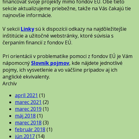
financovať svoje projekty mimo fondov EÚ. Obe tieto
sekcie aktualizujeme priebežne, takže na Vás čakajú tie
najnovšie informácie.
V sekcii
Linky
sú k dispozícii odkazy na najdôležitejšie
inštitúcie a užitočné webstránky, ktoré súvisia s
čerpaním financií z fondov EÚ.
Pri orientácii v problematike pomoci z fondov EÚ je Vám
nápomocný
Slovník pojmov
, kde nájdete jednotlivé
pojmy, ich vysvetlenie a vo väčšine prípadov aj ich
anglické ekvivalenty.
Archív
apríl 2021
(1)
marec 2021
(2)
marec 2019
(1)
máj 2018
(1)
marec 2018
(3)
február 2018
(1)
jún 2017
(14)