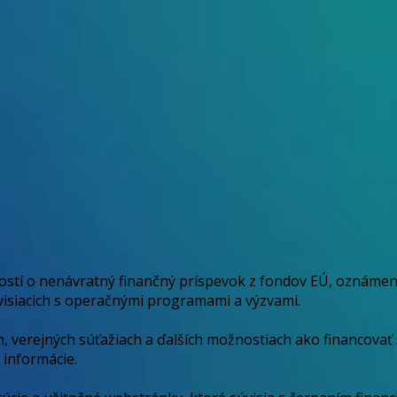
dostí o nenávratný finančný príspevok z fondov EÚ, oznám
súvisiacich s operačnými programami a výzvami.
, verejných súťažiach a ďalších možnostiach ako financovať 
 informácie.