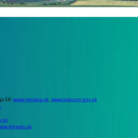
ja SR:
www.mindop.sk
,
www.telecom.gov.sk
k
.sk
ww.minedu.sk