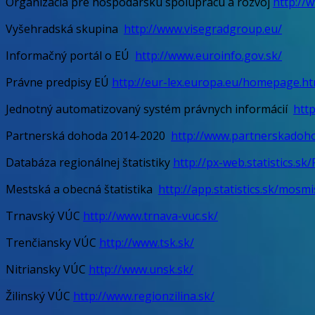
Organizácia pre hospodársku spoluprácu a rozvoj
http://
Vyšehradská skupina
http://www.visegradgroup.eu/
Informačný portál o EÚ
http://www.euroinfo.gov.sk/
Právne predpisy EÚ
http://eur-lex.europa.eu/homepage.ht
Jednotný automatizovaný systém právnych informácií
http
Partnerská dohoda 2014-2020
http://www.partnerskadoho
Databáza regionálnej štatistiky
http://px-web.statistics.s
Mestská a obecná štatistika
http://app.statistics.sk/mosm
Trnavský VÚC
http://www.trnava-vuc.sk/
Trenčiansky VÚC
http://www.tsk.sk/
Nitriansky VÚC
http://www.unsk.sk/
Žilinský VÚC
http://www.regionzilina.sk/