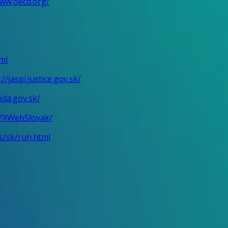
www.oecd.org/
ml
://jaspi.justice.gov.sk/
da.gov.sk/
k/PXWebSlovak/
is/sk/run.html