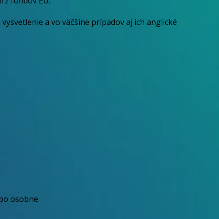
ií z fondov EÚ.
h vysvetlenie a vo väčšine prípadov aj ich anglické
ebo osobne.