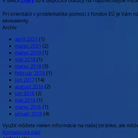
V sekcii
Linky
sú k dispozícii odkazy na najdôležitejšie inšt
Pri orientácii v problematike pomoci z fondov EÚ je Vám
ekvivalenty.
Archív
apríl 2021
(1)
marec 2021
(2)
marec 2019
(1)
máj 2018
(1)
marec 2018
(3)
február 2018
(1)
jún 2017
(14)
august 2016
(2)
jún 2016
(2)
máj 2016
(1)
marec 2016
(1)
január 2016
(4)
Využiť môžete nielen informácie na našej stránke, ale môž
Kontaktujte nás!