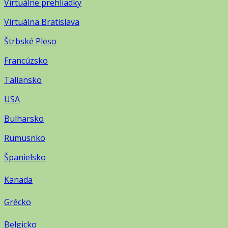
Virtuálne prehliadky
Virtuálna Bratislava
Štrbské Pleso
Francúzsko
Taliansko
USA
Bulharsko
Rumusnko
Španielsko
Kanada
Grécko
Belgicko