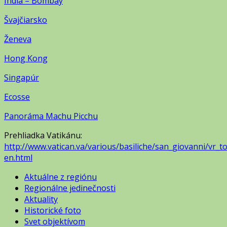
India – Bombay
Švajčiarsko
Ženeva
Hong Kong
Singapúr
Ecosse
Panoráma Machu Picchu
Prehliadka Vatikánu:
http://www.vatican.va/various/basiliche/san_giovanni/vr_t
en.html
Aktuálne z regiónu
Regionálne jedinečnosti
Aktuality
Historické foto
Svet objektívom