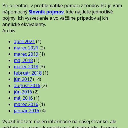
Pri orientácii v problematike pomoci z fondov EÚ je Vám
nápomocný
Slovník pojmov
, kde nájdete jednotlivé
pojmy, ich vysvetlenie a vo väčšine prípadov aj ich
anglické ekvivalenty.
Archív
apríl 2021
(1)
marec 2021
(2)
marec 2019
(1)
máj 2018
(1)
marec 2018
(3)
február 2018
(1)
jún 2017
(14)
august 2016
(2)
jún 2016
(2)
máj 2016
(1)
marec 2016
(1)
január 2016
(4)
Využiť môžete nielen informácie na našej stránke, ale
môžete sa s nami skontaktovať aj telefonicky, formou