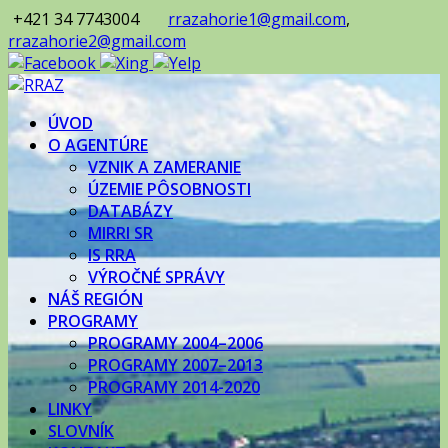
+421 34 7743004
rrazahorie1@gmail.com
,
rrazahorie2@gmail.com
ÚVOD
O AGENTÚRE
VZNIK A ZAMERANIE
ÚZEMIE PÔSOBNOSTI
DATABÁZY
MIRRI SR
IS RRA
VÝROČNÉ SPRÁVY
NÁŠ REGIÓN
PROGRAMY
PROGRAMY 2004–2006
PROGRAMY 2007–2013
PROGRAMY 2014-2020
LINKY
SLOVNÍK