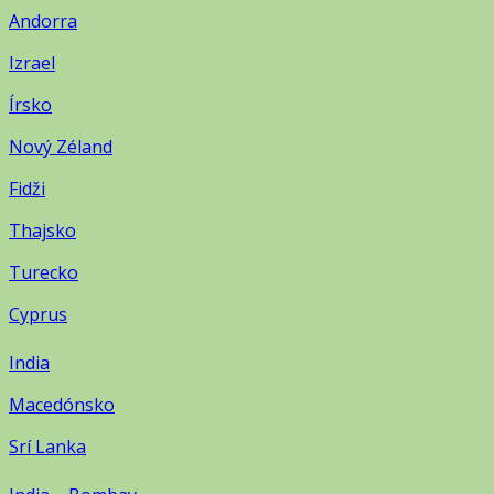
Andorra
Izrael
Írsko
Nový Zéland
Fidži
Thajsko
Turecko
Cyprus
India
Macedónsko
Srí Lanka