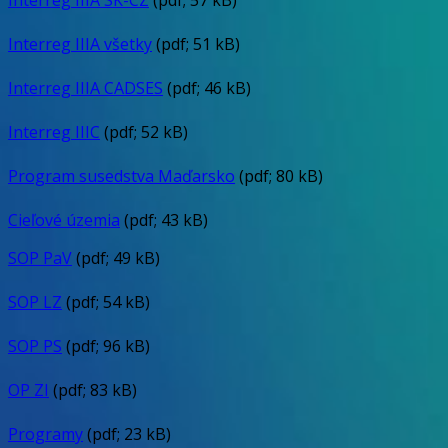
Interreg IIIA všetky
(pdf; 51 kB)
Interreg IIIA CADSES
(pdf; 46 kB)
Interreg IIIC
(pdf; 52 kB)
Program susedstva Maďarsko
(pdf; 80 kB)
Cieľové územia
(pdf; 43 kB)
SOP PaV
(pdf; 49 kB)
SOP LZ
(pdf; 54 kB)
SOP PS
(pdf; 96 kB)
OP ZI
(pdf; 83 kB)
Programy
(pdf; 23 kB)