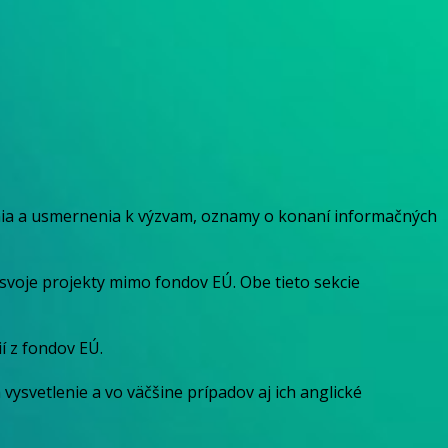
enia a usmernenia k výzvam, oznamy o konaní informačných
svoje projekty mimo fondov EÚ. Obe tieto sekcie
ií z fondov EÚ.
h vysvetlenie a vo väčšine prípadov aj ich anglické