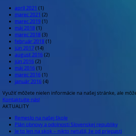
apríl 2021
(1)
marec 2021
(2)
marec 2019
(1)
máj 2018
(1)
marec 2018
(3)
február 2018
(1)
jún 2017
(14)
august 2016
(2)
jún 2016
(2)
máj 2016
(1)
marec 2016
(1)
január 2016
(4)
Využiť môžete nielen informácie na našej stránke, ale môž
Kontaktujte nás!
AKTUALITY
Remeslo na našej škole
Plán obnovy a odolnosti Slovenskej republiky
Je to len na skok – nikto netušil, že od priepasti