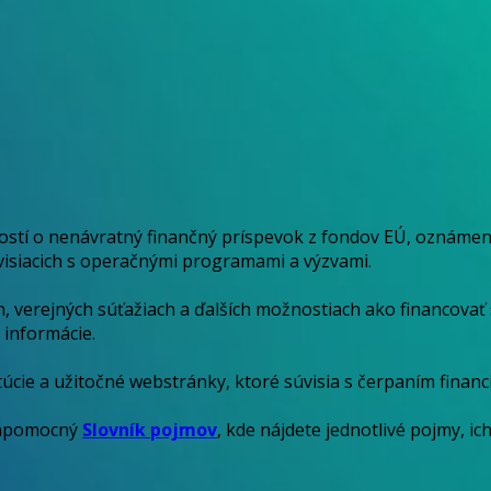
dostí o nenávratný finančný príspevok z fondov EÚ, oznám
súvisiacich s operačnými programami a výzvami.
, verejných súťažiach a ďalších možnostiach ako financovať 
 informácie.
itúcie a užitočné webstránky, ktoré súvisia s čerpaním financ
 nápomocný
Slovník pojmov
, kde nájdete jednotlivé pojmy, ic