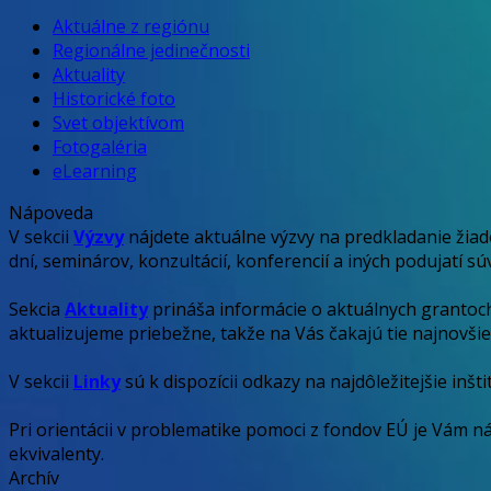
Aktuálne z regiónu
Regionálne jedinečnosti
Aktuality
Historické foto
Svet objektívom
Fotogaléria
eLearning
Nápoveda
V sekcii
Výzvy
nájdete aktuálne výzvy na predkladanie žia
dní, seminárov, konzultácií, konferencií a iných podujatí 
Sekcia
Aktuality
prináša informácie o aktuálnych grantoch
aktualizujeme priebežne, takže na Vás čakajú tie najnovšie
V sekcii
Linky
sú k dispozícii odkazy na najdôležitejšie inšt
Pri orientácii v problematike pomoci z fondov EÚ je Vám
ekvivalenty.
Archív