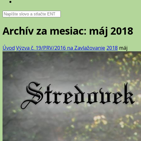
Archív za mesiac: máj 2018
Úvod
Výzva č. 19/PRV/2016 na Zavlažovanie
2018
máj