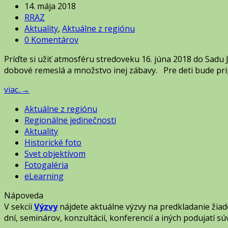
14. mája 2018
RRAZ
Aktuality
,
Aktuálne z regiónu
0 Komentárov
Príďte si užiť atmosféru stredoveku 16. júna 2018 do Sadu 
dobové remeslá a množstvo inej zábavy. Pre deti bude pr
viac..
→
Aktuálne z regiónu
Regionálne jedinečnosti
Aktuality
Historické foto
Svet objektívom
Fotogaléria
eLearning
Nápoveda
V sekcii
Výzvy
nájdete aktuálne výzvy na predkladanie žia
dní, seminárov, konzultácií, konferencií a iných podujatí 