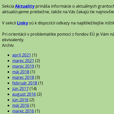
Sekcia
Aktuality
prináša informácie o aktuálnych grantoch
aktualizujeme priebežne, takže na Vás čakajú tie najnovšie
V sekcii
Linky
sú k dispozícii odkazy na najdôležitejšie inšt
Pri orientácii v problematike pomoci z fondov EÚ je Vám
ekvivalenty.
Archív
apríl 2021
(1)
marec 2021
(2)
marec 2019
(1)
máj 2018
(1)
marec 2018
(3)
február 2018
(1)
jún 2017
(14)
august 2016
(2)
jún 2016
(2)
máj 2016
(1)
marec 2016
(1)