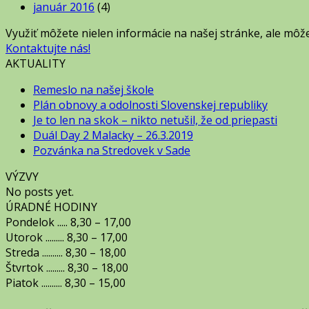
január 2016
(4)
Využiť môžete nielen informácie na našej stránke, ale môž
Kontaktujte nás!
AKTUALITY
Remeslo na našej škole
Plán obnovy a odolnosti Slovenskej republiky
Je to len na skok – nikto netušil, že od priepasti
Duál Day 2 Malacky – 26.3.2019
Pozvánka na Stredovek v Sade
VÝZVY
No posts yet.
ÚRADNÉ HODINY
Pondelok ..... 8,30 – 17,00
Utorok ......... 8,30 – 17,00
Streda .......... 8,30 – 18,00
Štvrtok ......... 8,30 – 18,00
Piatok .......... 8,30 – 15,00