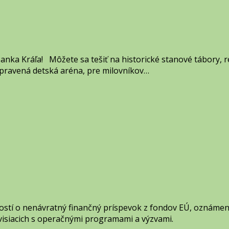
Janka Kráľa! Môžete sa tešiť na historické stanové tábory, 
ipravená detská aréna, pre milovníkov…
dostí o nenávratný finančný príspevok z fondov EÚ, oznám
súvisiacich s operačnými programami a výzvami.