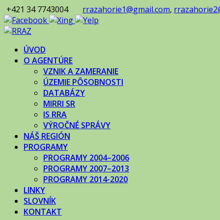
+421 34 7743004
rrazahorie1@gmail.com
,
rrazahorie2
ÚVOD
O AGENTÚRE
VZNIK A ZAMERANIE
ÚZEMIE PÔSOBNOSTI
DATABÁZY
MIRRI SR
IS RRA
VÝROČNÉ SPRÁVY
NÁŠ REGIÓN
PROGRAMY
PROGRAMY 2004–2006
PROGRAMY 2007–2013
PROGRAMY 2014-2020
LINKY
SLOVNÍK
KONTAKT