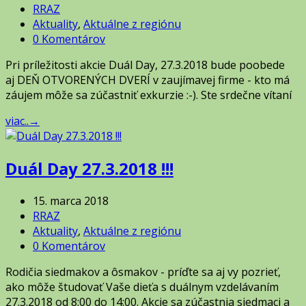
RRAZ
Aktuality
,
Aktuálne z regiónu
0 Komentárov
Pri príležitosti akcie Duál Day, 27.3.2018 bude poobede
aj DEŇ OTVORENÝCH DVERÍ v zaujímavej firme - kto má
záujem môže sa zúčastniť exkurzie :-). Ste srdečne vítaní
viac..
→
Duál Day 27.3.2018 !!!
15. marca 2018
RRAZ
Aktuality
,
Aktuálne z regiónu
0 Komentárov
Rodičia siedmakov a ôsmakov - príďte sa aj vy pozrieť,
ako môže študovať Vaše dieťa s duálnym vzdelávaním
27.3.2018 od 8:00 do 14:00. Akcie sa zúčastnia siedmaci a