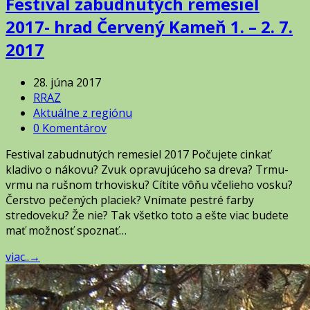
Festival zabudnutých remesiel
2017- hrad Červený Kameň 1. – 2. 7.
2017
28. júna 2017
RRAZ
Aktuálne z regiónu
0 Komentárov
Festival zabudnutých remesiel 2017 Počujete cinkať
kladivo o nákovu? Zvuk opravujúceho sa dreva? Trmu-
vrmu na rušnom trhovisku? Cítite vôňu včelieho vosku?
Čerstvo pečených placiek? Vnímate pestré farby
stredoveku? Že nie? Tak všetko toto a ešte viac budete
mať možnosť spoznať…
viac..
→