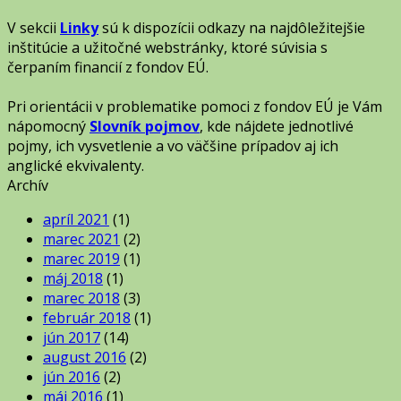
V sekcii
Linky
sú k dispozícii odkazy na najdôležitejšie
inštitúcie a užitočné webstránky, ktoré súvisia s
čerpaním financií z fondov EÚ.
Pri orientácii v problematike pomoci z fondov EÚ je Vám
nápomocný
Slovník pojmov
, kde nájdete jednotlivé
pojmy, ich vysvetlenie a vo väčšine prípadov aj ich
anglické ekvivalenty.
Archív
apríl 2021
(1)
marec 2021
(2)
marec 2019
(1)
máj 2018
(1)
marec 2018
(3)
február 2018
(1)
jún 2017
(14)
august 2016
(2)
jún 2016
(2)
máj 2016
(1)