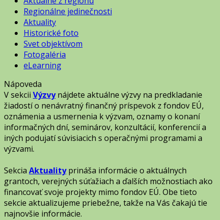
Aktuálne z regiónu
Regionálne jedinečnosti
Aktuality
Historické foto
Svet objektívom
Fotogaléria
eLearning
Nápoveda
V sekcii
Výzvy
nájdete aktuálne výzvy na predkladanie
žiadostí o nenávratný finančný príspevok z fondov EÚ,
oznámenia a usmernenia k výzvam, oznamy o konaní
informačných dní, seminárov, konzultácií, konferencií a
iných podujatí súvisiacich s operačnými programami a
výzvami.
Sekcia
Aktuality
prináša informácie o aktuálnych
grantoch, verejných súťažiach a ďalších možnostiach ako
financovať svoje projekty mimo fondov EÚ. Obe tieto
sekcie aktualizujeme priebežne, takže na Vás čakajú tie
najnovšie informácie.