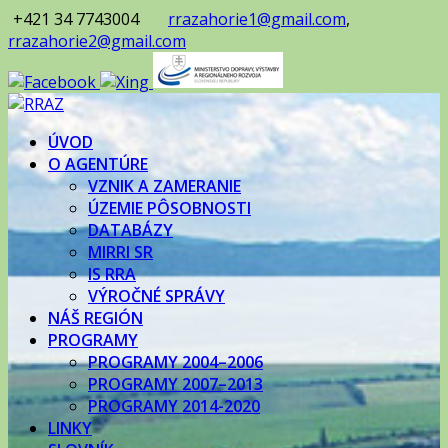
+421 34 7743004
rrazahorie1@gmail.com
,
rrazahorie2@gmail.com
ÚVOD
O AGENTÚRE
VZNIK A ZAMERANIE
ÚZEMIE PÔSOBNOSTI
DATABÁZY
MIRRI SR
IS RRA
VÝROČNÉ SPRÁVY
NÁŠ REGIÓN
PROGRAMY
PROGRAMY 2004–2006
PROGRAMY 2007–2013
PROGRAMY 2014-2020
LINKY