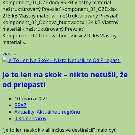
Komponent_01_OZE.docx 85 kB Vlastný materiál -
neštruktúrovaný Prevziať Komponent_01_OZE.xlsx
213 kB Vlastný materiál - neštruktúrovaný Prevziať
Komponent_02_Obnova_budov.docx 134 kB Vlastný
materiál - neštruktúrovaný Prevziať
Komponent_02_Obnova_budov.xlsx 210 kB Vlastný
materiál -…
viac..
→
Je to len na skok – nikto netušil, že
od priepasti
10. marca 2021
RRAZ
Aktuality
,
Aktuálne z regiónu
0 Komentárov
"Je to len naskok v all inclusive destinácii” malo byť