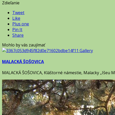
Zdieľanie
Tweet
Like
Plus one
Pin It
Share
Mohlo by vás zaujímať
MALACKÁ ŠOŠOVICA
MALACKÁ ŠOŠOVICA, Kláštorné námestie, Malacky „Išeu Mac