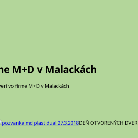
rme M+D v Malackách
erí vo firme M+D v Malackách
DEŇ OTVORENÝCH DVERÍ v 