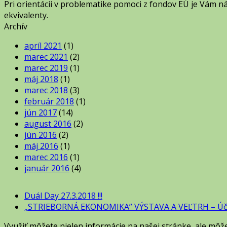
Pri orientácii v problematike pomoci z fondov EÚ je Vám
ekvivalenty.
Archív
apríl 2021
(1)
marec 2021
(2)
marec 2019
(1)
máj 2018
(1)
marec 2018
(3)
február 2018
(1)
jún 2017
(14)
august 2016
(2)
jún 2016
(2)
máj 2016
(1)
marec 2016
(1)
január 2016
(4)
Duál Day 27.3.2018 !!!
„STRIEBORNÁ EKONOMIKA” VÝSTAVA A VEĽTRH – Účasť 
Využiť môžete nielen informácie na našej stránke, ale môž