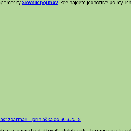
 nápomocný
Slovník pojmov
, kde nájdete jednotlivé pojmy, ic
zdarma!!! – prihláška do 30.3.2018
ete sa s nami skontaktovať aj telefonicky, formou emailu al