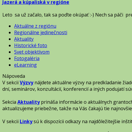
Jazerá a kúpaliská v regióne
Leto sa už začalo, tak sa poďte okúpať :-) Nech sa páči pre
Aktuálne z regiónu
Regionálne jedinečnosti
Aktuality
Historické foto
Svet objektívom
Fotogaléria
eLearning
Nápoveda
V sekcii
Výzvy
nájdete aktuálne výzvy na predkladanie žia
dní, seminárov, konzultácií, konferencií a iných podujatí 
Sekcia
Aktuality
prináša informácie o aktuálnych grantoch
aktualizujeme priebežne, takže na Vás čakajú tie najnovšie
V sekcii
Linky
sú k dispozícii odkazy na najdôležitejšie inšt