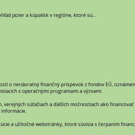
hľad jazier a kúpalísk v regióne, ktoré sú…
dostí o nenávratný finančný príspevok z fondov EÚ, oznám
súvisiacich s operačnými programami a výzvami.
, verejných súťažiach a ďalších možnostiach ako financovať 
 informácie.
itúcie a užitočné webstránky, ktoré súvisia s čerpaním financ