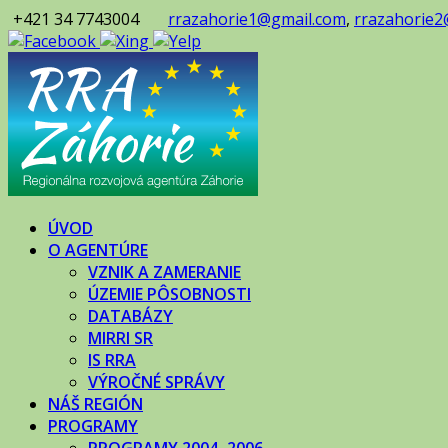
+421 34 7743004
rrazahorie1@gmail.com
,
rrazahorie2
ÚVOD
O AGENTÚRE
VZNIK A ZAMERANIE
ÚZEMIE PÔSOBNOSTI
DATABÁZY
MIRRI SR
IS RRA
VÝROČNÉ SPRÁVY
NÁŠ REGIÓN
PROGRAMY