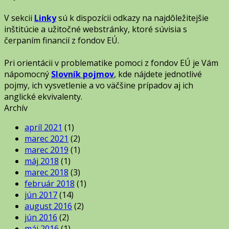
V sekcii
Linky
sú k dispozícii odkazy na najdôležitejšie
inštitúcie a užitočné webstránky, ktoré súvisia s
čerpaním financií z fondov EÚ.
Pri orientácii v problematike pomoci z fondov EÚ je Vám
nápomocný
Slovník pojmov
, kde nájdete jednotlivé
pojmy, ich vysvetlenie a vo väčšine prípadov aj ich
anglické ekvivalenty.
Archív
apríl 2021
(1)
marec 2021
(2)
marec 2019
(1)
máj 2018
(1)
marec 2018
(3)
február 2018
(1)
jún 2017
(14)
august 2016
(2)
jún 2016
(2)
máj 2016
(1)