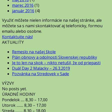
marec 2016
(1)
január 2016
(4)
Využiť môžete nielen informácie na našej stránke, ale
môžete sa s nami skontaktovať aj telefonicky, formou
emailu alebo osobne.
Kontaktujte nás!
AKTUALITY
Remeslo na našej škole
Plán obnovy a odolnosti Slovenskej republiky
Je to len na skok – nikto netušil, že od priepasti
Duál Day 2 Malacky – 26.3.2019
Pozvánka na Stredovek v Sade
VÝZVY
No posts yet.
ÚRADNÉ HODINY
Pondelok ..... 8,30 – 17,00
Utorok ......... 8,30 – 17,00
Streda .......... 8,30 – 18,00