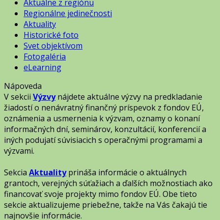
Aktuálne z regiónu
Regionálne jedinečnosti
Aktuality
Historické foto
Svet objektívom
Fotogaléria
eLearning
Nápoveda
V sekcii
Výzvy
nájdete aktuálne výzvy na predkladanie
žiadostí o nenávratný finančný príspevok z fondov EÚ,
oznámenia a usmernenia k výzvam, oznamy o konaní
informačných dní, seminárov, konzultácií, konferencií a
iných podujatí súvisiacich s operačnými programami a
výzvami.
Sekcia
Aktuality
prináša informácie o aktuálnych
grantoch, verejných súťažiach a ďalších možnostiach ako
financovať svoje projekty mimo fondov EÚ. Obe tieto
sekcie aktualizujeme priebežne, takže na Vás čakajú tie
najnovšie informácie.