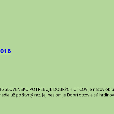
2016
9.6.2016 SLOVENSKO POTREBUJE DOBRÝCH OTCOV je názov obľ
dia už po štvrtý raz. Jej heslom je Dobrí otcovia sú hrdino