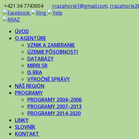
+421 34 7743004
rrazahorie1@gmail.com
,
rrazahorie2
ÚVOD
O AGENTÚRE
VZNIK A ZAMERANIE
ÚZEMIE PÔSOBNOSTI
DATABÁZY
MIRRI SR
IS RRA
VÝROČNÉ SPRÁVY
NÁŠ REGIÓN
PROGRAMY
PROGRAMY 2004–2006
PROGRAMY 2007–2013
PROGRAMY 2014-2020
LINKY
SLOVNÍK
KONTAKT