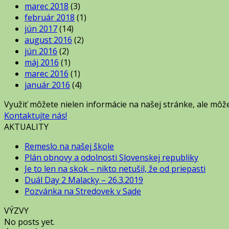
marec 2018
(3)
február 2018
(1)
jún 2017
(14)
august 2016
(2)
jún 2016
(2)
máj 2016
(1)
marec 2016
(1)
január 2016
(4)
Využiť môžete nielen informácie na našej stránke, ale môž
Kontaktujte nás!
AKTUALITY
Remeslo na našej škole
Plán obnovy a odolnosti Slovenskej republiky
Je to len na skok – nikto netušil, že od priepasti
Duál Day 2 Malacky – 26.3.2019
Pozvánka na Stredovek v Sade
VÝZVY
No posts yet.