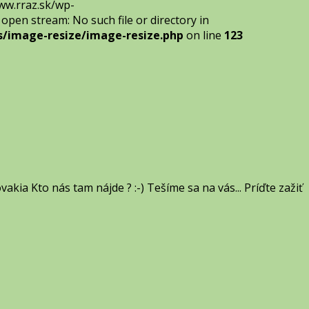
ww.rraz.sk/wp-
to open stream: No such file or directory in
/image-resize/image-resize.php
on line
123
akia Kto nás tam nájde ? :-) Tešíme sa na vás... Príďte zažiť