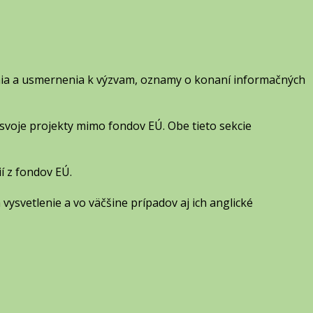
enia a usmernenia k výzvam, oznamy o konaní informačných
svoje projekty mimo fondov EÚ. Obe tieto sekcie
ií z fondov EÚ.
h vysvetlenie a vo väčšine prípadov aj ich anglické