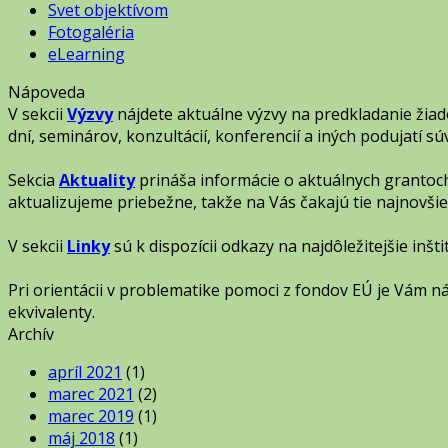
Svet objektívom
Fotogaléria
eLearning
Nápoveda
V sekcii
Výzvy
nájdete aktuálne výzvy na predkladanie žia
dní, seminárov, konzultácií, konferencií a iných podujatí 
Sekcia
Aktuality
prináša informácie o aktuálnych grantoch
aktualizujeme priebežne, takže na Vás čakajú tie najnovšie
V sekcii
Linky
sú k dispozícii odkazy na najdôležitejšie inšt
Pri orientácii v problematike pomoci z fondov EÚ je Vám
ekvivalenty.
Archív
apríl 2021
(1)
marec 2021
(2)
marec 2019
(1)
máj 2018
(1)