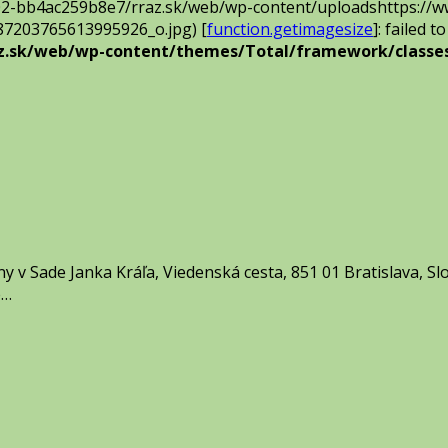
02-bb4ac259b8e7/rraz.sk/web/wp-content/uploadshttps://w
7203765613995926_o.jpg) [
function.getimagesize
]: failed 
az.sk/web/wp-content/themes/Total/framework/classes
 v Sade Janka Kráľa, Viedenská cesta, 851 01 Bratislava, Slov
e…