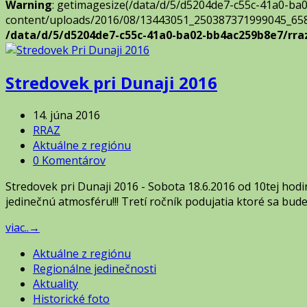
Warning
: getimagesize(/data/d/5/d5204de7-c55c-41a0-ba
content/uploads/2016/08/13443051_250387371999045_658
/data/d/5/d5204de7-c55c-41a0-ba02-bb4ac259b8e7/rr
Stredovek pri Dunaji 2016
14. júna 2016
RRAZ
Aktuálne z regiónu
0 Komentárov
Stredovek pri Dunaji 2016 - Sobota 18.6.2016 od 10tej hodiny
jedinečnú atmosféru!!! Tretí ročník podujatia ktoré sa bud
viac..
→
Aktuálne z regiónu
Regionálne jedinečnosti
Aktuality
Historické foto