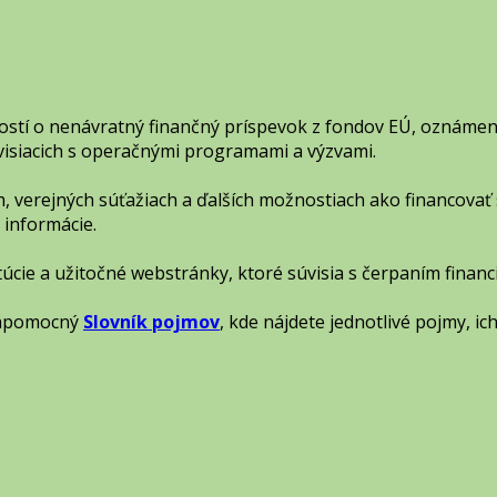
dostí o nenávratný finančný príspevok z fondov EÚ, oznám
súvisiacich s operačnými programami a výzvami.
, verejných súťažiach a ďalších možnostiach ako financovať 
 informácie.
itúcie a užitočné webstránky, ktoré súvisia s čerpaním financ
 nápomocný
Slovník pojmov
, kde nájdete jednotlivé pojmy, ic