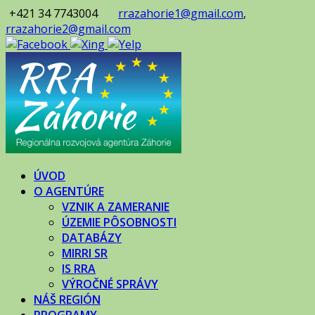
+421 34 7743004
rrazahorie1@gmail.com
,
rrazahorie2@gmail.com
ÚVOD
O AGENTÚRE
VZNIK A ZAMERANIE
ÚZEMIE PÔSOBNOSTI
DATABÁZY
MIRRI SR
IS RRA
VÝROČNÉ SPRÁVY
NÁŠ REGIÓN