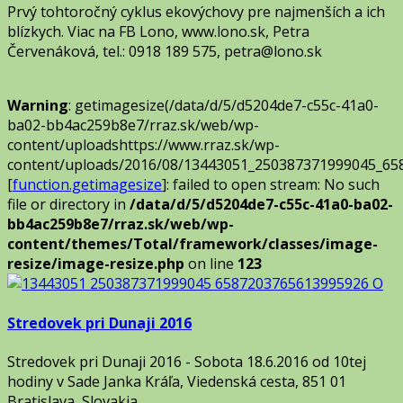
Prvý tohtoročný cyklus ekovýchovy pre najmenších a ich
blízkych. Viac na FB Lono, www.lono.sk, Petra
Červenáková, tel.: 0918 189 575, petra@lono.sk
Warning
: getimagesize(/data/d/5/d5204de7-c55c-41a0-
ba02-bb4ac259b8e7/rraz.sk/web/wp-
content/uploadshttps://www.rraz.sk/wp-
content/uploads/2016/08/13443051_250387371999045_65
[
function.getimagesize
]: failed to open stream: No such
file or directory in
/data/d/5/d5204de7-c55c-41a0-ba02-
bb4ac259b8e7/rraz.sk/web/wp-
content/themes/Total/framework/classes/image-
resize/image-resize.php
on line
123
Stredovek pri Dunaji 2016
Stredovek pri Dunaji 2016 - Sobota 18.6.2016 od 10tej
hodiny v Sade Janka Kráľa, Viedenská cesta, 851 01
Bratislava, Slovakia…