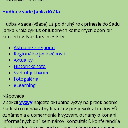
Hudba v sade Janka Kráľa
Hudba v sade (všade) už po druhý rok prinesie do Sadu
Janka Kráľa cyklus obľúbených komorných open-air
koncertov. Najstarší mestský…
Aktuálne z regiónu
Regionálne jedinečnosti
Aktuality
Historické foto
Svet objektívom
Fotogaléria
eLearning
Nápoveda
V sekcii
Výzvy
nájdete aktuálne výzvy na predkladanie
žiadostí o nenávratný finančný príspevok z fondov EÚ,
oznámenia a usmernenia k výzvam, oznamy o konaní
informačných dní, seminárov, konzultácií, konferencií a
iných podujatí súvisiacich s operačnými programami a