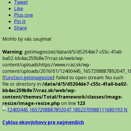
Tweet
Like
Plus one
Pin It
Share
Mohlo by vás zaujímať
Warning
: getimagesize(/data/d/5/d5204de7-c55c-41a0-
ba02-bb4ac259b8e7/rraz.sk/web/wp-
content/uploadshttps://www.rraz.sk/wp-
content/uploads/2016/01/12400445_1657298887892047_1
[
function.getimagesize
]: failed to open stream: No such
file or directory in
/data/d/5/d5204de7-c55c-41a0-ba02-
bb4ac259b8e7/rraz.sk/web/wp-
content/themes/Total/framework/classes/image-
resize/image-resize.php
on line
123
Cyklus ekovýchovy pre najmenších