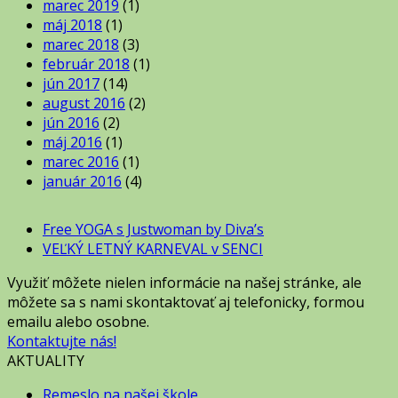
marec 2019
(1)
máj 2018
(1)
marec 2018
(3)
február 2018
(1)
jún 2017
(14)
august 2016
(2)
jún 2016
(2)
máj 2016
(1)
marec 2016
(1)
január 2016
(4)
Free YOGA s Justwoman by Diva’s
VEĽKÝ LETNÝ KARNEVAL v SENCI
Využiť môžete nielen informácie na našej stránke, ale
môžete sa s nami skontaktovať aj telefonicky, formou
emailu alebo osobne.
Kontaktujte nás!
AKTUALITY
Remeslo na našej škole