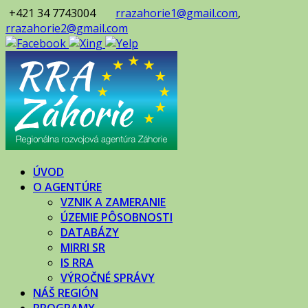
+421 34 7743004
rrazahorie1@gmail.com
,
rrazahorie2@gmail.com
ÚVOD
O AGENTÚRE
VZNIK A ZAMERANIE
ÚZEMIE PÔSOBNOSTI
DATABÁZY
MIRRI SR
IS RRA
VÝROČNÉ SPRÁVY
NÁŠ REGIÓN