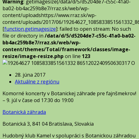
Warning
: getimagesize(/data/d/5/d5204de7-c55c-41a0-
ba02-bb4ac259b8e7/rraz.sk/web/wp-
content/uploadshttps://www.rraz.sk/wp-
content/uploads/2017/06/19264627_1085833851561332_8
[
function.getimagesize
]: failed to open stream: No such
file or directory in
/data/d/5/d5204de7-c55c-41a0-ba02-
bb4ac259b8e7/rraz.sk/web/wp-
content/themes/Total/framework/classes/image-
resize/image-resize.php
on line
123
28. júna 2017
Aktuálne z regiónu
Komorné koncerty v Botanickej záhrade pre fajnšmekrov!
– 9. júl v čase od 17:30 do 19:00
Botanická záhrada
Botanická 3, 841 04 Bratislava, Slovakia
Hudobný klub Kamel v spolupráci s Botanickou záhradou