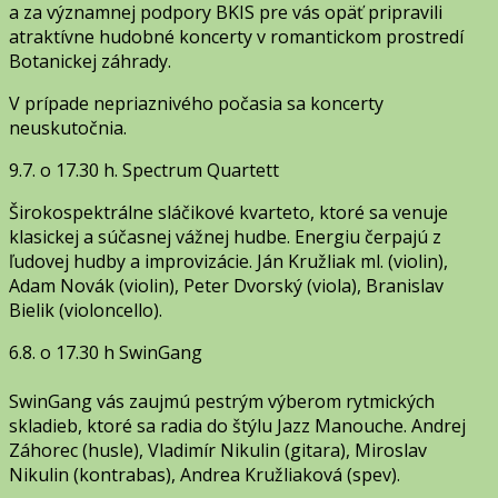
a za významnej podpory BKIS pre vás opäť pripravili
atraktívne hudobné koncerty v romantickom prostredí
Botanickej záhrady.
V prípade nepriaznivého počasia sa koncerty
neuskutočnia.
9.7. o 17.30 h. Spectrum Quartett
Širokospektrálne sláčikové kvarteto, ktoré sa venuje
klasickej a súčasnej vážnej hudbe. Energiu čerpajú z
ľudovej hudby a improvizácie. Ján Kružliak ml. (violin),
Adam Novák (violin), Peter Dvorský (viola), Branislav
Bielik (violoncello).
6.8. o 17.30 h SwinGang
SwinGang vás zaujmú pestrým výberom rytmických
skladieb, ktoré sa radia do štýlu Jazz Manouche. Andrej
Záhorec (husle), Vladimír Nikulin (gitara), Miroslav
Nikulin (kontrabas), Andrea Kružliaková (spev).