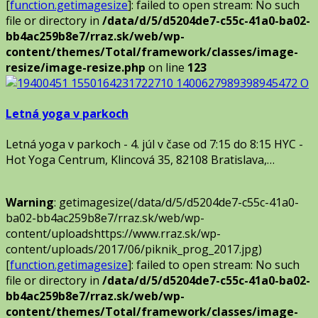
[
function.getimagesize
]: failed to open stream: No such
file or directory in
/data/d/5/d5204de7-c55c-41a0-ba02-
bb4ac259b8e7/rraz.sk/web/wp-
content/themes/Total/framework/classes/image-
resize/image-resize.php
on line
123
Letná yoga v parkoch
Letná yoga v parkoch - 4. júl v čase od 7:15 do 8:15 HYC -
Hot Yoga Centrum, Klincová 35, 82108 Bratislava,…
Warning
: getimagesize(/data/d/5/d5204de7-c55c-41a0-
ba02-bb4ac259b8e7/rraz.sk/web/wp-
content/uploadshttps://www.rraz.sk/wp-
content/uploads/2017/06/piknik_prog_2017.jpg)
[
function.getimagesize
]: failed to open stream: No such
file or directory in
/data/d/5/d5204de7-c55c-41a0-ba02-
bb4ac259b8e7/rraz.sk/web/wp-
content/themes/Total/framework/classes/image-