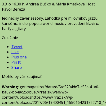
3.9. o 16.30 h. Andrea Bučko & Mária Kmeťková. Hosť
Pavol Bereza
Jedinečný záver sezóny. Lahôdka pre milovníkov jazzu,
šansónu, indie-popu a world music v prevedení klavíru,
harfy a gitary.
Zdieľanie
Tweet
Like
Plus one
Pin It
Share
Mohlo by vás zaujímať
Warning
: getimagesize(/data/d/5/d5204de7-c55c-41a0-
ba02-bb4ac259b8e7/rraz.sk/web/wp-
content/uploadshttps://www.rraz.sk/wp-
content/uploads/2017/06/19400451_1550164231722710_1