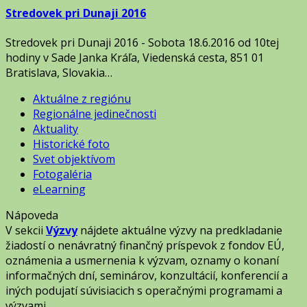
Stredovek pri Dunaji 2016
Stredovek pri Dunaji 2016 - Sobota 18.6.2016 od 10tej
hodiny v Sade Janka Kráľa, Viedenská cesta, 851 01
Bratislava, Slovakia…
Aktuálne z regiónu
Regionálne jedinečnosti
Aktuality
Historické foto
Svet objektívom
Fotogaléria
eLearning
Nápoveda
V sekcii
Výzvy
nájdete aktuálne výzvy na predkladanie
žiadostí o nenávratný finančný príspevok z fondov EÚ,
oznámenia a usmernenia k výzvam, oznamy o konaní
informačných dní, seminárov, konzultácií, konferencií a
iných podujatí súvisiacich s operačnými programami a
výzvami.