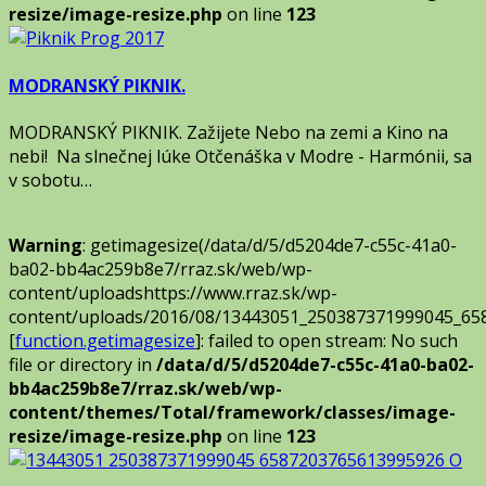
resize/image-resize.php
on line
123
MODRANSKÝ PIKNIK.
MODRANSKÝ PIKNIK. Zažijete Nebo na zemi a Kino na
nebi! Na slnečnej lúke Otčenáška v Modre - Harmónii, sa
v sobotu…
Warning
: getimagesize(/data/d/5/d5204de7-c55c-41a0-
ba02-bb4ac259b8e7/rraz.sk/web/wp-
content/uploadshttps://www.rraz.sk/wp-
content/uploads/2016/08/13443051_250387371999045_65
[
function.getimagesize
]: failed to open stream: No such
file or directory in
/data/d/5/d5204de7-c55c-41a0-ba02-
bb4ac259b8e7/rraz.sk/web/wp-
content/themes/Total/framework/classes/image-
resize/image-resize.php
on line
123