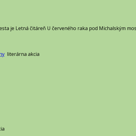
sta je Letná čitáreň U červeného raka pod Michalským most
ny
literárna akcia
cia