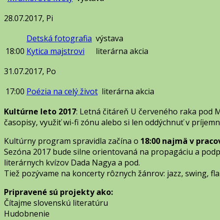
28.07.2017, Pi
Detská fotografia
výstava
18:00
Kytica majstrovi
literárna akcia
31.07.2017, Po
17:00
Poézia na celý život
literárna akcia
Kultúrne leto 2017
: Letná čitáreň U červeného raka pod 
časopisy, využiť wi-fi zónu alebo si len oddýchnuť v príjem
Kultúrny program spravidla začína o
18:00 najmä v praco
Sezóna 2017 bude silne orientovaná na propagáciu a podpor
literárnych kvízov Dada Nagya a pod.
Tiež pozývame na koncerty rôznych žánrov: jazz, swing, fl
Pripravené sú projekty ako:
Čítajme slovenskú literatúru
Hudobnenie