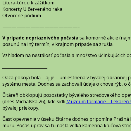
Litera-túrou k zážitkom
Koncerty U červeného raka
Otvorené pódium
————————————————–
V prípade nepriaznivého počasia
sa komorné akcie (najmä
posunú na iný termín, v krajnom prípade sa zrušia.
Vzhľadom na nestálosť počasia a množstvo účinkujúcich o
_____________­_________
Oáza pokoja bola – aj je – umiestnená v bývalej obrannej
systému mesta. Dodnes sa zachovali údaje o chove rýb, o č
Čitáreň obklopujú pozostatky bývalého stredovekého opev
(dnes Michalská 26), kde sídli
Múzeum farmácie – Lekáreň 
bývalej priekopy.
Časť opevnenia v úseku čitárne dodnes pripomína Prašná b
múru. Počas úprav sa tu našla veľká kamenná kľúčová strie