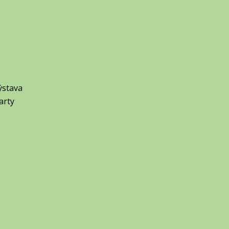
ýstava
arty