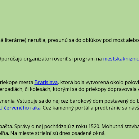
 literárne) nerušia, presunú sa do oblúkov pod most alebo d
dporúčajú organizátori overiť si program na
mestskaknizni­c
 priekope mesta
Bratislava
, ktorá bola vytvorená okolo polov
erpadlách, či kolesách, ktorými sa do priekopy dopravovala 
nenia. Vstupuje sa do nej cez barokový dom postavený do b
U červeného raka
. Cez kamenný portál a predbránie sa náv
ašta. Správy o nej pochádzajú z roku 1520. Mohutná stavba
ľňa. Na mieste strieľní sú dnes osadené okná.