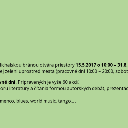
Michalskou bránou otvára priestory
15.5.2017 o 10:00 – 31.8
nej zeleni uprostred mesta (pracovné dni 10:00 – 20:00, sobot
vné dni.
Pripravených je vyše 60 akcií.
u literatúry a čítania formou autorských debát, prezentáci
amenco, blues, world music, tango… .