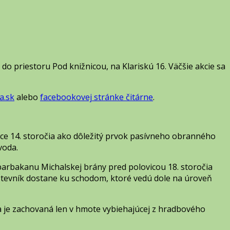
o priestoru Pod knižnicou, na Klariskú 16. Väčšie akcie sa
a.sk
alebo
facebookovej stránke čitárne
.
ice 14. storočia ako dôležitý prvok pasívneho obranného
voda.
arbakanu Michalskej brány pred polovicou 18. storočia
števník dostane ku schodom, ktoré vedú dole na úroveň
 je zachovaná len v hmote vybiehajúcej z hradbového