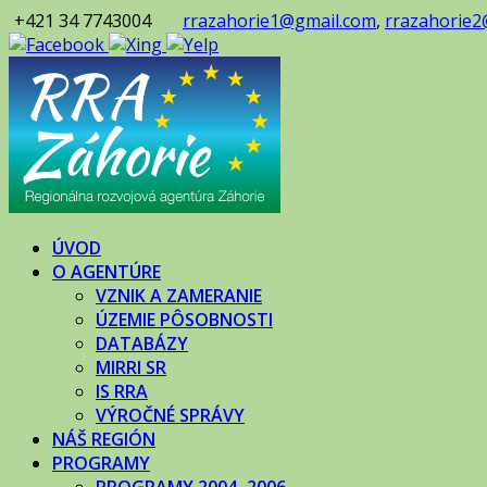
+421 34 7743004
rrazahorie1@gmail.com
,
rrazahorie2
ÚVOD
O AGENTÚRE
VZNIK A ZAMERANIE
ÚZEMIE PÔSOBNOSTI
DATABÁZY
MIRRI SR
IS RRA
VÝROČNÉ SPRÁVY
NÁŠ REGIÓN
PROGRAMY