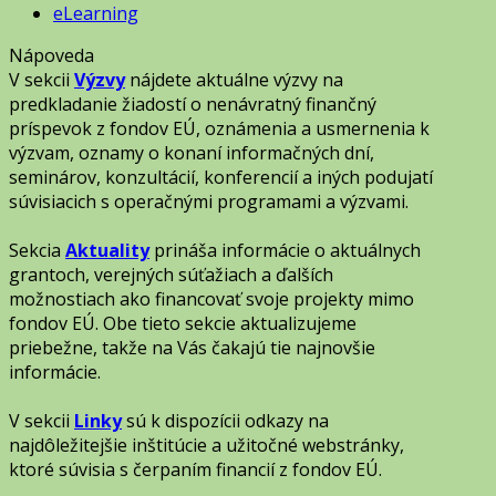
eLearning
Nápoveda
V sekcii
Výzvy
nájdete aktuálne výzvy na
predkladanie žiadostí o nenávratný finančný
príspevok z fondov EÚ, oznámenia a usmernenia k
výzvam, oznamy o konaní informačných dní,
seminárov, konzultácií, konferencií a iných podujatí
súvisiacich s operačnými programami a výzvami.
Sekcia
Aktuality
prináša informácie o aktuálnych
grantoch, verejných súťažiach a ďalších
možnostiach ako financovať svoje projekty mimo
fondov EÚ. Obe tieto sekcie aktualizujeme
priebežne, takže na Vás čakajú tie najnovšie
informácie.
V sekcii
Linky
sú k dispozícii odkazy na
najdôležitejšie inštitúcie a užitočné webstránky,
ktoré súvisia s čerpaním financií z fondov EÚ.