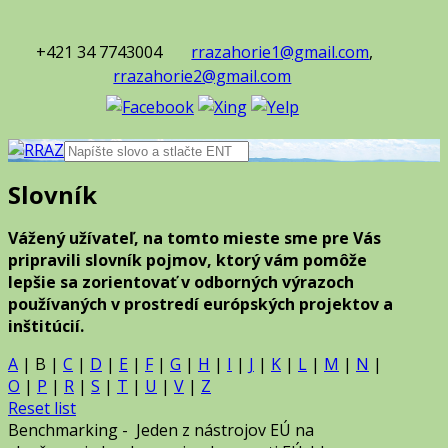
+421 34 7743004
rrazahorie1@gmail.com
,
rrazahorie2@gmail.com
Slovník
Vážený užívateľ, na tomto mieste sme pre Vás
pripravili slovník pojmov, ktorý vám pomôže
lepšie sa zorientovať v odborných výrazoch
používaných v prostredí európských projektov a
inštitúcií.
A
|
B
|
C
|
D
|
E
|
F
|
G
|
H
|
I
|
J
|
K
|
L
|
M
|
N
|
O
|
P
|
R
|
S
|
T
|
U
|
V
|
Z
Reset list
Benchmarking
-
Jeden z nástrojov EÚ na