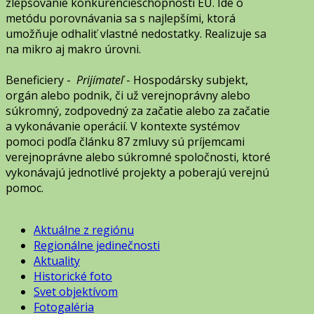
zlepšovanie konkurencieschopnosti EÚ. Ide o
metódu porovnávania sa s najlepšími, ktorá
umožňuje odhaliť vlastné nedostatky. Realizuje sa
na mikro aj makro úrovni.
Beneficiery
-
Prijímateľ
- Hospodársky subjekt,
orgán alebo podnik, či už verejnoprávny alebo
súkromný, zodpovedný za začatie alebo za začatie
a vykonávanie operácií. V kontexte systémov
pomoci podľa článku 87 zmluvy sú príjemcami
verejnoprávne alebo súkromné spoločnosti, ktoré
vykonávajú jednotlivé projekty a poberajú verejnú
pomoc.
Aktuálne z regiónu
Regionálne jedinečnosti
Aktuality
Historické foto
Svet objektívom
Fotogaléria