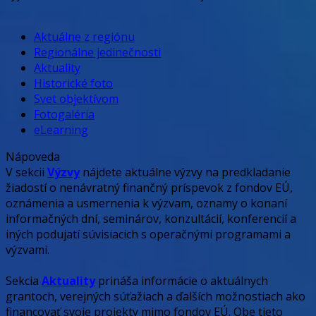
Aktuálne z regiónu
Regionálne jedinečnosti
Aktuality
Historické foto
Svet objektívom
Fotogaléria
eLearning
Nápoveda
V sekcii
Výzvy
nájdete aktuálne výzvy na predkladanie
žiadostí o nenávratný finančný príspevok z fondov EÚ,
oznámenia a usmernenia k výzvam, oznamy o konaní
informačných dní, seminárov, konzultácií, konferencií a
iných podujatí súvisiacich s operačnými programami a
výzvami.
Sekcia
Aktuality
prináša informácie o aktuálnych
grantoch, verejných súťažiach a ďalších možnostiach ako
financovať svoje projekty mimo fondov EÚ. Obe tieto