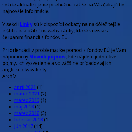
sekcie aktualizujeme priebežne, takže na Vás čakajú tie
najnovšie informácie.
V sekcii
Linky
sú k dispozícii odkazy na najdôležitejšie
inštitúcie a užitočné webstránky, ktoré súvisia s
čerpaním financií z fondov EÚ.
Pri orientácii v problematike pomoci z fondov EÚ je Vám
nápomocný
Slovník pojmov
, kde nájdete jednotlivé
pojmy, ich vysvetlenie a vo väčšine prípadov aj ich
anglické ekvivalenty.
Archív
apríl 2021
(1)
marec 2021
(2)
marec 2019
(1)
máj 2018
(1)
marec 2018
(3)
február 2018
(1)
jún 2017
(14)