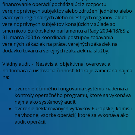
financovanie operácií pochádzajúci z rozpočtu
verejnoprávnych subjektov alebo združení jedného alebo
viacerých regionálnych alebo miestnych orgánov, alebo
verejnoprávnych subjektov konajúcich v súlade so
smernicou Európskeho parlamentu a Rady 2004/18/ES z
31. marca 2004 o koordinácii postupov zadávania
verejných zákaziek na práce, verejných zákaziek na
dodávku tovaru a verejných zákaziek na služby.
Vládny audit
-
Nezávislá, objektívna, overovacia,
hodnotiaca a uisťovacia činnosť, ktorá je zameraná najmä
na:
overenie účinného fungovania systému riadenia a
kontroly operačného programu, ktoré sa vykonáva
najmä ako systémový audit
overenie deklarovaných výdavkov Európskej komisii
na vhodnej vzorke operácií, ktoré sa vykonáva ako
audit operácií.