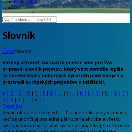
KONTAKT
Slovník
Úvod
Slovník
Vážený užívateľ, na tomto mieste sme pre Vás
pripravili slovník pojmov, ktorý vám pomôže lepšie
sa zorientovať v odborných výrazoch používaných v
prostredí európských projektov a inštitúcií.
A
|
B
|
C
|
D
|
E
|
F
|
G
|
H
|
I
|
J
|
K
|
L
|
M
|
N
|
O
|
P
|
R
|
S
|
T
|
U
|
V
|
Z
Reset list
Vecné ukončenie projektu
-
Čas identifikovaný v zmluve,
keď sa ukončí aj posledná plánovaná aktivita a všetky
výstupy musia byť vo vlastníctve prijímateľa. Je to zároveň
aj posledný deň oprávnenosti nákladov príslušného