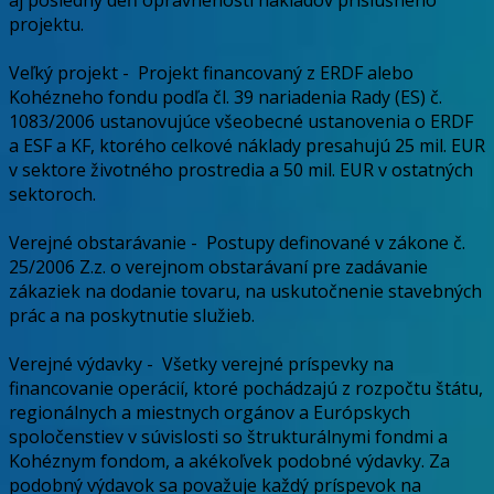
projektu.
Veľký projekt
-
Projekt financovaný z ERDF alebo
Kohézneho fondu podľa čl. 39 nariadenia Rady (ES) č.
1083/2006 ustanovujúce všeobecné ustanovenia o ERDF
a ESF a KF, ktorého celkové náklady presahujú 25 mil. EUR
v sektore životného prostredia a 50 mil. EUR v ostatných
sektoroch.
Verejné obstarávanie
-
Postupy definované v zákone č.
25/2006 Z.z. o verejnom obstarávaní pre zadávanie
zákaziek na dodanie tovaru, na uskutočnenie stavebných
prác a na poskytnutie služieb.
Verejné výdavky
-
Všetky verejné príspevky na
financovanie operácií, ktoré pochádzajú z rozpočtu štátu,
regionálnych a miestnych orgánov a Európskych
spoločenstiev v súvislosti so štrukturálnymi fondmi a
Kohéznym fondom, a akékoľvek podobné výdavky. Za
podobný výdavok sa považuje každý príspevok na