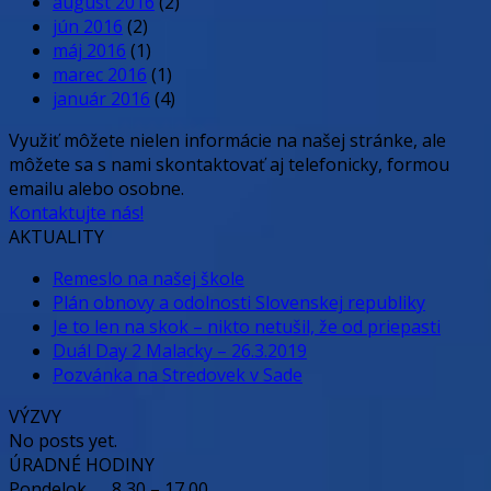
august 2016
(2)
jún 2016
(2)
máj 2016
(1)
marec 2016
(1)
január 2016
(4)
Využiť môžete nielen informácie na našej stránke, ale
môžete sa s nami skontaktovať aj telefonicky, formou
emailu alebo osobne.
Kontaktujte nás!
AKTUALITY
Remeslo na našej škole
Plán obnovy a odolnosti Slovenskej republiky
Je to len na skok – nikto netušil, že od priepasti
Duál Day 2 Malacky – 26.3.2019
Pozvánka na Stredovek v Sade
VÝZVY
No posts yet.
ÚRADNÉ HODINY
Pondelok ..... 8,30 – 17,00