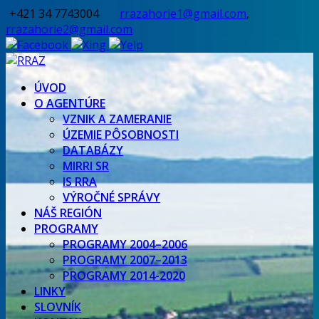
+421 34 7743004
rrazahorie1@gmail.com
,
rrazahorie2@gmail.com
ÚVOD
O AGENTÚRE
VZNIK A ZAMERANIE
ÚZEMIE PÔSOBNOSTI
DATABÁZY
MIRRI SR
IS RRA
VÝROČNÉ SPRÁVY
NÁŠ REGIÓN
PROGRAMY
PROGRAMY 2004–2006
PROGRAMY 2007–2013
PROGRAMY 2014-2020
LINKY
SLOVNÍK