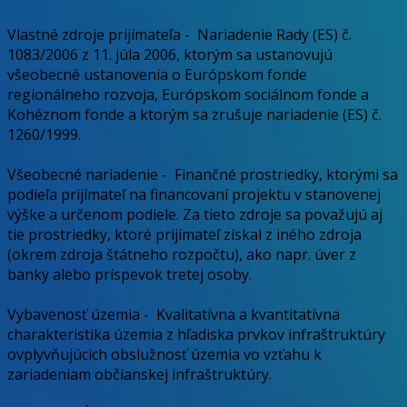
Vlastné zdroje prijímateľa
-
Nariadenie Rady (ES) č.
1083/2006 z 11. júla 2006, ktorým sa ustanovujú
všeobecné ustanovenia o Európskom fonde
regionálneho rozvoja, Európskom sociálnom fonde a
Kohéznom fonde a ktorým sa zrušuje nariadenie (ES) č.
1260/1999.
Všeobecné nariadenie
-
Finančné prostriedky, ktorými sa
podieľa prijímateľ na financovaní projektu v stanovenej
výške a určenom podiele. Za tieto zdroje sa považujú aj
tie prostriedky, ktoré prijímateľ získal z iného zdroja
(okrem zdroja štátneho rozpočtu), ako napr. úver z
banky alebo príspevok tretej osoby.
Vybavenosť územia
-
Kvalitatívna a kvantitatívna
charakteristika územia z hľadiska prvkov infraštruktúry
ovplyvňujúcich obslužnosť územia vo vzťahu k
zariadeniam občianskej infraštruktúry.