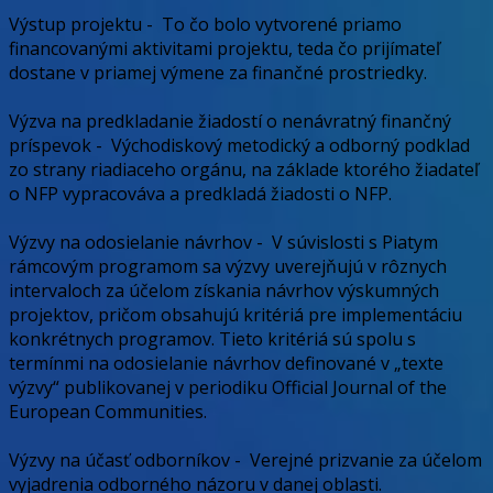
Výstup projektu
-
To čo bolo vytvorené priamo
financovanými aktivitami projektu, teda čo prijímateľ
dostane v priamej výmene za finančné prostriedky.
Výzva na predkladanie žiadostí o nenávratný finančný
príspevok
-
Východiskový metodický a odborný podklad
zo strany riadiaceho orgánu, na základe ktorého žiadateľ
o NFP vypracováva a predkladá žiadosti o NFP.
Výzvy na odosielanie návrhov
-
V súvislosti s Piatym
rámcovým programom sa výzvy uverejňujú v rôznych
intervaloch za účelom získania návrhov výskumných
projektov, pričom obsahujú kritériá pre implementáciu
konkrétnych programov. Tieto kritériá sú spolu s
termínmi na odosielanie návrhov definované v „texte
výzvy“ publikovanej v periodiku Official Journal of the
European Communities.
Výzvy na účasť odborníkov
-
Verejné prizvanie za účelom
vyjadrenia odborného názoru v danej oblasti.