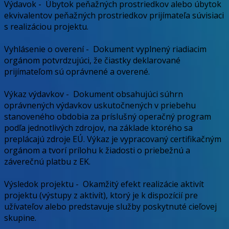
Výdavok
-
Úbytok peňažných prostriedkov alebo úbytok
ekvivalentov peňažných prostriedkov prijímateľa súvisiaci
s realizáciou projektu.
Vyhlásenie o overení
-
Dokument vyplnený riadiacim
orgánom potvrdzujúci, že čiastky deklarované
prijímateľom sú oprávnené a overené.
Výkaz výdavkov
-
Dokument obsahujúci súhrn
oprávnených výdavkov uskutočnených v priebehu
stanoveného obdobia za príslušný operačný program
podľa jednotlivých zdrojov, na základe ktorého sa
preplácajú zdroje EÚ. Výkaz je vypracovaný certifikačným
orgánom a tvorí prílohu k žiadosti o priebežnú a
záverečnú platbu z EK.
Výsledok projektu
-
Okamžitý efekt realizácie aktivít
projektu (výstupy z aktivít), ktorý je k dispozícií pre
užívateľov alebo predstavuje služby poskytnuté cieľovej
skupine.